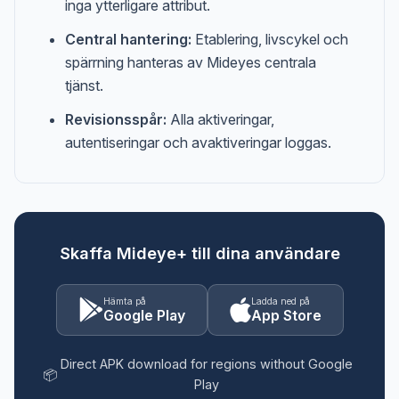
inga ytterligare attribut.
Central hantering:
Etablering, livscykel och
spärrning hanteras av Mideyes centrala
tjänst.
Revisionsspår:
Alla aktiveringar,
autentiseringar och avaktiveringar loggas.
Skaffa Mideye+ till dina användare
Hämta på
Ladda ned på
Google Play
App Store
Direct APK download for regions without Google
📦
Play