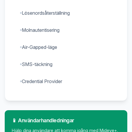
Lösenordsåterställning
Molnautentisering
Air-Gapped-läge
SMS-täckning
Credential Provider
📱 Användarhandledningar
Hjälp dina användare att komma igång med Mideye+.